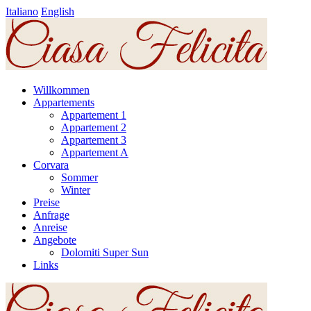
Italiano
English
Willkommen
Appartements
Appartement 1
Appartement 2
Appartement 3
Appartement A
Corvara
Sommer
Winter
Preise
Anfrage
Anreise
Angebote
Dolomiti Super Sun
Links